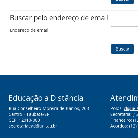
Buscar pelo endereço de email
Endereço de email
Educação a Distância
Atendi
Rua Conselheiro Moreira de Barros, 203
Polos:
clique 
Centro - Taubaté/SP
Secretaria: (
CEP: 12010-080
Financeiro: (1
secretariaead@unitau.br
Acordos: (12)