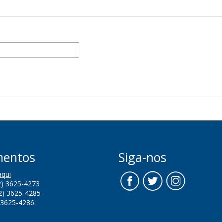
mentos
Siga-nos
aqui
12) 3625-4273
2)
3625-4285
3625-4286